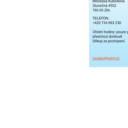
Miloslava Kubíčková
Slunečná 4552
760 05 Zlín
TELEFON:
+420 734 693 230
Úřední hodiny: pouze 
předchozí domluvě
Děkuji za pochopení.
cezako@v
olny.cz