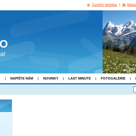
Úvodní stránka
Mapa
KO
lář
G
NAPIŠTE NÁM
NOVINKY
LAST MINUTE
FOTOGALERIE