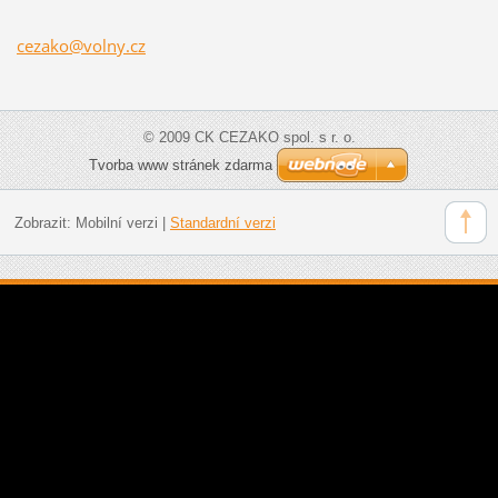
cezako@v
olny.cz
© 2009 CK CEZAKO spol. s r. o.
Tvorba www stránek zdarma
Zobrazit:
Mobilní verzi
|
Standardní verzi